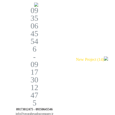
09350645546 - 09173012475
info@rayarahesadracompany.ir