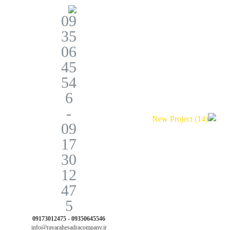
09350645546 - 09173012475
info@rayarahesadracompany.ir