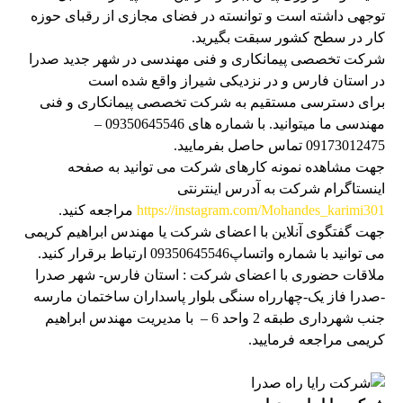
توجهی داشته است و توانسته در فضای مجازی از رقبای حوزه
کار در سطح کشور سبقت بگیرید.
شرکت تخصصی پیمانکاری و فنی مهندسی در شهر جدید صدرا
در استان فارس و در نزدیکی شیراز واقع شده است
برای دسترسی مستقیم به شرکت تخصصی پیمانکاری و فنی
مهندسی ما میتوانید. با شماره های 09350645546 –
09173012475 تماس حاصل بفرمایید.
جهت مشاهده نمونه کارهای شرکت می توانید به صفحه
اینستاگرام شرکت به آدرس اینترنتی
https://instagram.com/Mohandes_karimi301
مراجعه کنید.
جهت گفتگوی آنلاین با اعضای شرکت یا مهندس ابراهیم کریمی
می توانید با شماره واتساپ09350645546 ارتباط برقرار کنید.
ملاقات حضوری با اعضای شرکت : استان فارس- شهر صدرا
-صدرا فاز یک-چهارراه سنگی بلوار پاسداران ساختمان مارسه
جنب شهرداری طبقه 2 واحد 6 – با مدیریت مهندس ابراهیم
کریمی مراجعه فرمایید.